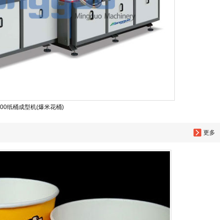
200纸桶成型机(爆米花桶)
更多